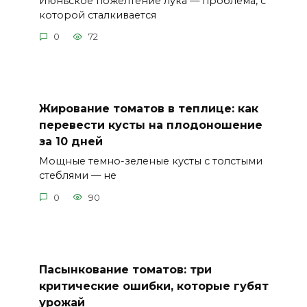
Июньское пожелтение лука — проблема, с
которой сталкивается
0
72
Жирование томатов в теплице: как
перевести кусты на плодоношение
за 10 дней
Мощные темно-зеленые кусты с толстыми
стеблями — не
0
90
Пасынкование томатов: три
критические ошибки, которые губят
урожай