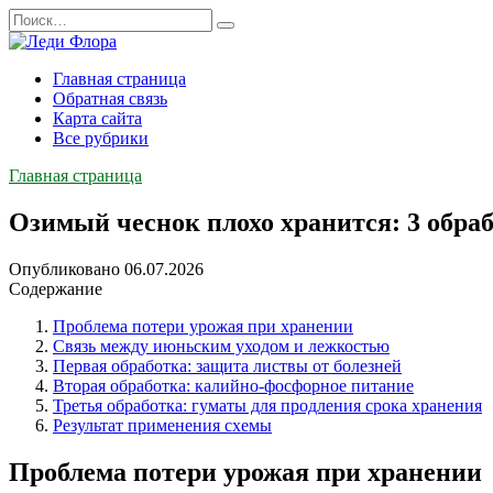
Перейти
Search
к
for:
содержанию
Главная страница
Обратная связь
Карта сайта
Все рубрики
Главная страница
Озимый чеснок плохо хранится: 3 обраб
Опубликовано
06.07.2026
Содержание
Проблема потери урожая при хранении
Связь между июньским уходом и лежкостью
Первая обработка: защита листвы от болезней
Вторая обработка: калийно-фосфорное питание
Третья обработка: гуматы для продления срока хранения
Результат применения схемы
Проблема потери урожая при хранении