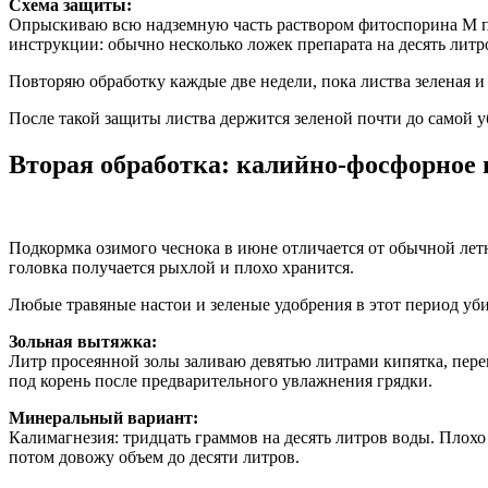
Схема защиты:
Опрыскиваю всю надземную часть раствором фитоспорина М по л
инструкции: обычно несколько ложек препарата на десять литр
Повторяю обработку каждые две недели, пока листва зеленая и
После такой защиты листва держится зеленой почти до самой уб
Вторая обработка: калийно-фосфорное
Подкормка озимого чеснока в июне отличается от обычной летн
головка получается рыхлой и плохо хранится.
Любые травяные настои и зеленые удобрения в этот период уби
Зольная вытяжка:
Литр просеянной золы заливаю девятью литрами кипятка, пер
под корень после предварительного увлажнения грядки.
Минеральный вариант:
Калимагнезия: тридцать граммов на десять литров воды. Плохо
потом довожу объем до десяти литров.