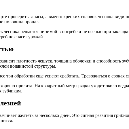
арте проверить запасы, а вместо крепких головок чеснока види
сне половина пропала.
 чеснока решается не зимой в погребе и не осенью при закладке
реб не спасет урожай.
стью
 зависит плотность чешуек, толщина оболочки и способность зуб
ыхлой водянистой структуры.
е три обработки еще успеют сработать. Тревожиться о сроках сто
орошо пролита. На квадратный метр грядки уходит около ведра 
к зубчикам.
олезней
ачинает желтеть за несколько дней. Это сигнал развития грибно
анится.