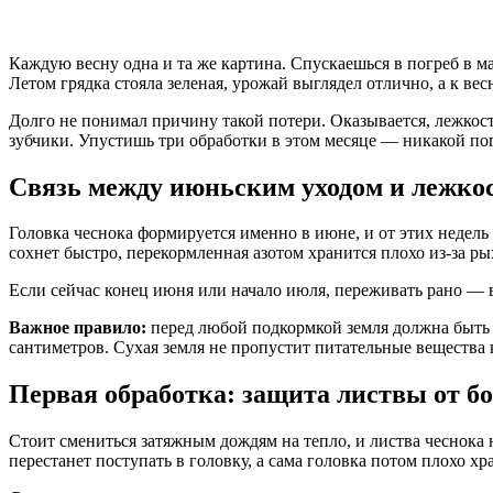
Каждую весну одна и та же картина. Спускаешься в погреб в м
Летом грядка стояла зеленая, урожай выглядел отлично, а к ве
Долго не понимал причину такой потери. Оказывается, лежкость
зубчики. Упустишь три обработки в этом месяце — никакой пог
Связь между июньским уходом и лежко
Головка чеснока формируется именно в июне, и от этих недель
сохнет быстро, перекормленная азотом хранится плохо из-за р
Если сейчас конец июня или начало июля, переживать рано — вс
Важное правило:
перед любой подкормкой земля должна быть х
сантиметров. Сухая земля не пропустит питательные вещества 
Первая обработка: защита листвы от б
Стоит смениться затяжным дождям на тепло, и листва чеснока н
перестанет поступать в головку, а сама головка потом плохо хр