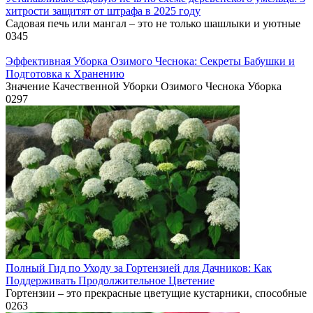
хитрости защитят от штрафа в 2025 году
Садовая печь или мангал – это не только шашлыки и уютные
0
345
Эффективная Уборка Озимого Чеснока: Секреты Бабушки и
Подготовка к Хранению
Значение Качественной Уборки Озимого Чеснока Уборка
0
297
Полный Гид по Уходу за Гортензией для Дачников: Как
Поддерживать Продолжительное Цветение
Гортензии – это прекрасные цветущие кустарники, способные
0
263