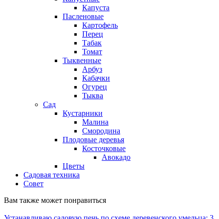
Капуста
Пасленовые
Картофель
Перец
Табак
Томат
Тыквенные
Арбуз
Кабачки
Огурец
Тыква
Сад
Кустарники
Малина
Смородина
Плодовые деревья
Косточковые
Авокадо
Цветы
Садовая техника
Совет
Вам также может понравиться
Устанавливаю садовую печь по схеме деревенского умельца: 3