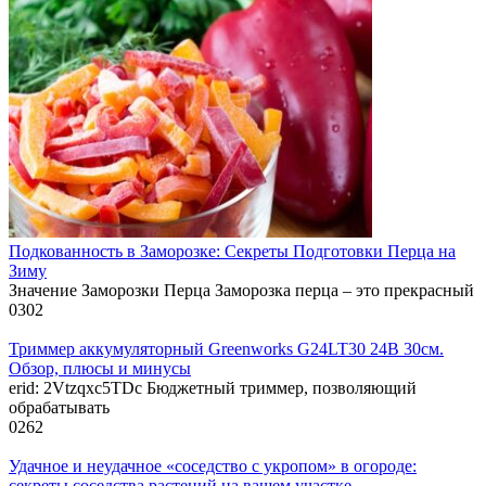
Подкованность в Заморозке: Секреты Подготовки Перца на
Зиму
Значение Заморозки Перца Заморозка перца – это прекрасный
0
302
Триммер аккумуляторный Greenworks G24LT30 24В 30см.
Обзор, плюсы и минусы
erid: 2Vtzqxc5TDc Бюджетный триммер, позволяющий
обрабатывать
0
262
Удачное и неудачное «соседство с укропом» в огороде:
секреты соседства растений на вашем участке