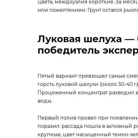
цвета, междоузлия короткие. За меся
или пожелтением. Грунт остался рыхл
Луковая шелуха —
победитель экспе
Пятый вариант превзошел самые смел
горсть луковой шелухи (около 30-40 г
Процеженный концентрат разводил во
воды.
Первый полив провел при появлении в
поразил: рассада пошла в активный р
крупные, цвет насыщенный темно-зе