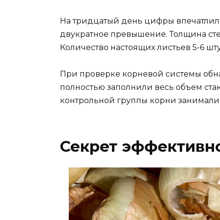
На тридцатый день цифры впечатлили:
двукратное превышение. Толщина стеб
Количество настоящих листьев 5-6 шту
При проверке корневой системы обна
полностью заполнили весь объем ста
контрольной группы корни занимали 
Секрет эффективн