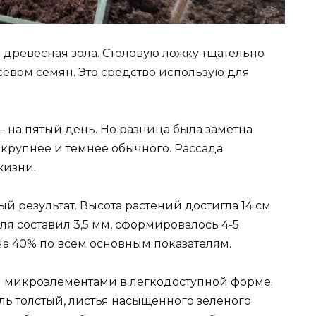
 древесная зола. Столовую ложку тщательно
севом семян. Это средство использую для
 на пятый день. Но разница была заметна
 крупнее и темнее обычного. Рассада
жизни.
й результат. Высота растений достигла 14 см
бля составил 3,5 мм, сформировалось 4-5
на 40% по всем основным показателям.
и микроэлементами в легкодоступной форме.
ель толстый, листья насыщенного зеленого