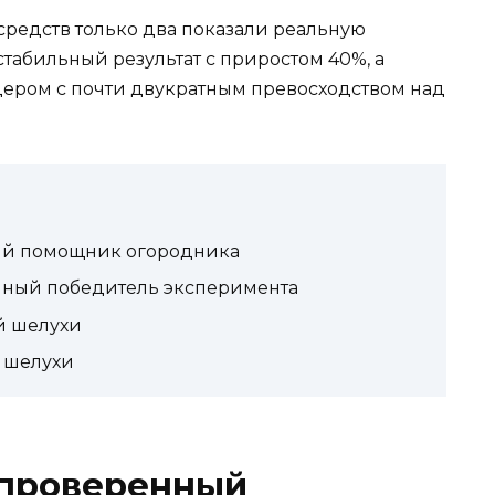
средств только два показали реальную
стабильный результат с приростом 40%, а
дером с почти двукратным превосходством над
ый помощник огородника
чный победитель эксперимента
й шелухи
 шелухи
 проверенный