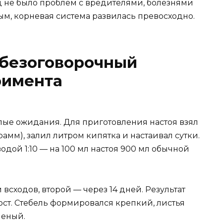
ц не было проблем с вредителями, болезнями
ым, корневая система развилась превосходно.
 безоговорочный
римента
ые ожидания. Для приготовления настоя взял
рамм), залил литром кипятка и настаивал сутки.
дой 1:10 — на 100 мл настоя 900 мл обычной
сходов, второй — через 14 дней. Результат
ост. Стебель формировался крепкий, листья
леный.