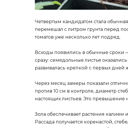
Четвертым кандидатом стала обычная
перемешал с литром грунта перед по
томатов уже несколько лет подряд.
Всходы появились в обычные сроки —
сразу: семядольные листья оказались
развивалась крепкой с первых дней 
Через месяц замеры показали отличны
против 10 см в контроле, диаметр сте
настоящих листьев. Это превышение 
Зола обеспечивает растения калием 
Рассада получается коренастой, стеб