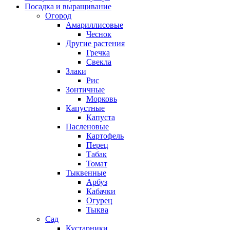
Посадка и выращивание
Огород
Амариллисовые
Чеснок
Другие растения
Гречка
Свекла
Злаки
Рис
Зонтичные
Морковь
Капустные
Капуста
Пасленовые
Картофель
Перец
Табак
Томат
Тыквенные
Арбуз
Кабачки
Огурец
Тыква
Сад
Кустарники