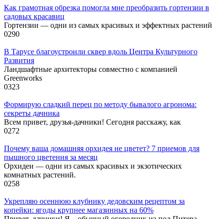
Как грамотная обрезка помогла мне преобразить гортензии в
садовых красавиц
Гортензии — одни из самых красивых и эффектных растений
0
290
В Тарусе благоустроили сквер вдоль Центра Культурного
Развития
Ландшафтные архитекторы совместно с компанией
Greenworks
0
323
Формирую сладкий перец по методу бывалого агронома:
секреты дачника
Всем привет, друзья-дачники! Сегодня расскажу, как
0
272
Почему ваша домашняя орхидея не цветет? 7 приемов для
пышного цветения за месяц
Орхидеи — одни из самых красивых и экзотических
комнатных растений.
0
258
Укрепляю осеннюю клубнику дедовским рецептом за
копейки: ягоды крупнее магазинных на 60%
Привет, дачники! Я – обычный огородник из-под Питера